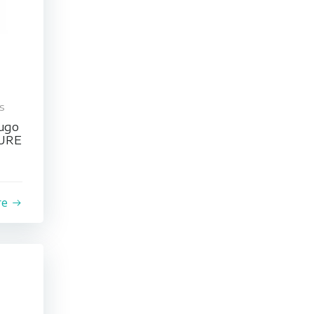
s
ługo
PURE
re