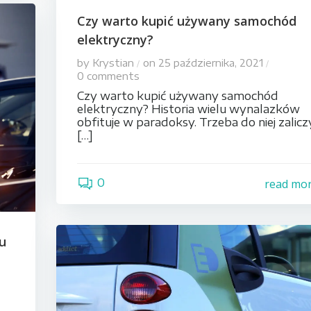
Czy warto kupić używany samochód
elektryczny?
by
Krystian
on
25 października, 2021
/
/
0
comments
Czy warto kupić używany samochód
elektryczny? Historia wielu wynalazków
obfituje w paradoksy. Trzeba do niej zalicz
[…]
0
read mo
du