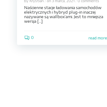
by
Krystian
on
3 marca, 2021
0
comments
/
/
Naścienne stacje ładowania samochodów
elektrycznych i hybryd plug-in inaczej
nazywane są wallbox’ami. Jest to mniejsza
wersja […]
0
read mor