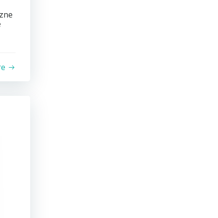
czne
e
re