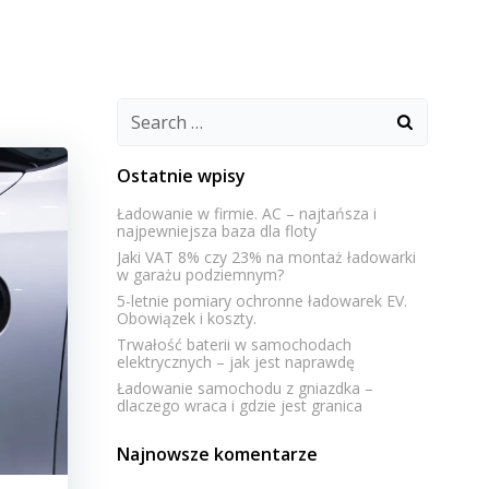
P
EKSPERTYZY
PROJEKTY
KONTAKT
Search
for:
Ostatnie wpisy
Ładowanie w firmie. AC – najtańsza i
najpewniejsza baza dla floty
Jaki VAT 8% czy 23% na montaż ładowarki
w garażu podziemnym?
5-letnie pomiary ochronne ładowarek EV.
Obowiązek i koszty.
Trwałość baterii w samochodach
elektrycznych – jak jest naprawdę
Ładowanie samochodu z gniazdka –
dlaczego wraca i gdzie jest granica
Najnowsze komentarze