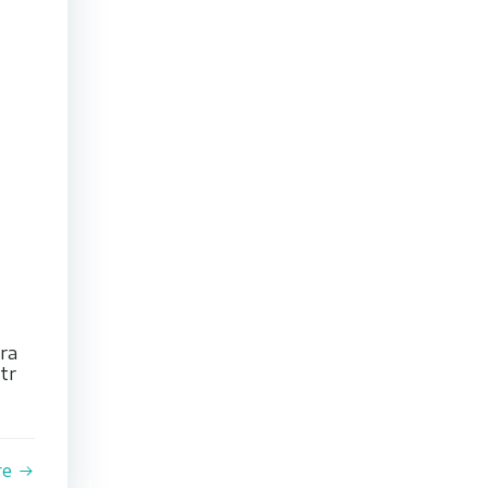
ra
tr
re