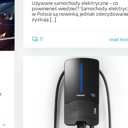
Używane samochody elektryczne – co
powinieneś wiedzieć? Samochody elektry
w Polsce są nowinką, jednak zdecydowani
zyskują […]
0
read mo
e
e