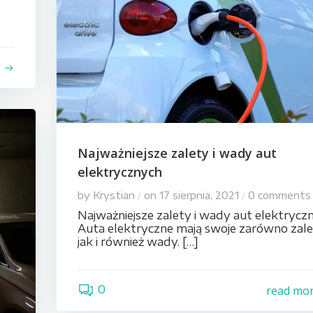
e
Najważniejsze zalety i wady aut
elektrycznych
by
Krystian
on
17 sierpnia, 2021
0
comments
/
/
Najważniejsze zalety i wady aut elektrycz
Auta elektryczne mają swoje zarówno zal
jak i również wady. […]
0
read mo