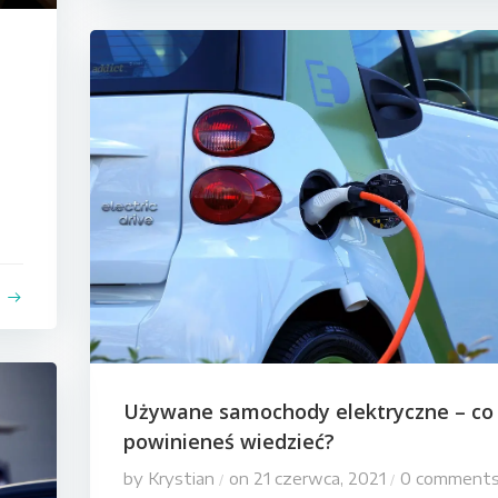
e
Używane samochody elektryczne – co
powinieneś wiedzieć?
by
Krystian
on
21 czerwca, 2021
0
comment
/
/