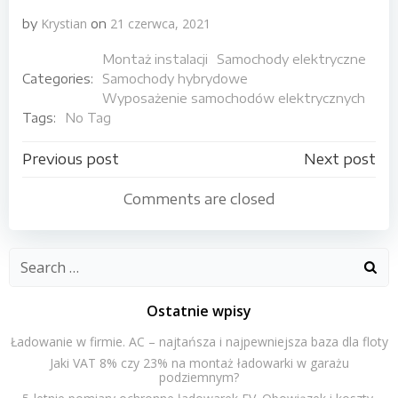
Krystian
21 czerwca, 2021
by
on
Montaż instalacji
Samochody elektryczne
Categories:
Samochody hybrydowe
Wyposażenie samochodów elektrycznych
Tags:
No Tag
Nawigacja
Nawigacja
Previous post
Next post
wpisu
wpisu
Comments are closed
Search
for:
Ostatnie wpisy
Ładowanie w firmie. AC – najtańsza i najpewniejsza baza dla floty
Jaki VAT 8% czy 23% na montaż ładowarki w garażu
podziemnym?