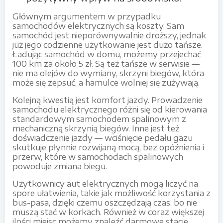
Głównym argumentem w przypadku
samochodów elektrycznych są koszty. Sam
samochód jest nieporównywalnie droższy, jednak
już jego codzienne użytkowanie jest dużo tańsze.
Ładując samochód w domu, możemy przejechać
100 km za około 5 zł. Są też tańsze w serwisie —
nie ma olejów do wymiany, skrzyni biegów, która
może się zepsuć, a hamulce wolniej się zużywają.
Kolejną kwestią jest komfort jazdy. Prowadzenie
samochodu elektrycznego różni się od kierowania
standardowym samochodem spalinowym z
mechaniczną skrzynią biegów. Inne jest też
doświadczenie jazdy — wciśnięcie pedału gazu
skutkuje płynnie rozwijaną mocą, bez opóźnienia i
przerw, które w samochodach spalinowych
powoduje zmiana biegu.
Użytkownicy aut elektrycznych mogą liczyć na
spore ułatwienia, takie jak możliwość korzystania z
bus-pasa, dzięki czemu oszczędzają czas, bo nie
muszą stać w korkach. Również w coraz większej
ilości miejsc możemy znaleźć darmowe stacje