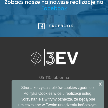
Zobacz nasze najnowsze realizacje na
Facebook
FACEBOOK
05-110 Jabłonna
ul. Akademijna 27
x
Strona korzysta z plików cookies zgodnie z
Polityką Cookies w celu realizacji usług.
Telefon: 799 285 920
Korzystanie z witryny oznacza, że będą one
E-mail: info@3ev.pl
umieszczane w Twoim urządzeniu końcowym.