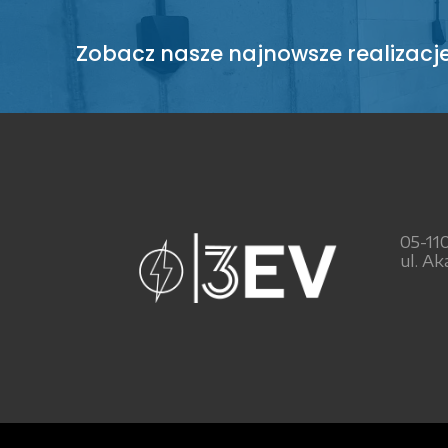
Zobacz nasze najnowsze realizacj
05-11
ul. Ak