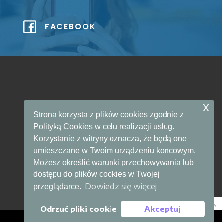
FACEBOOK
x
Strona korzysta z plików cookies zgodnie z
SKLEP
Polityką Cookies w celu realizacji usług.
Korzystanie z witryny oznacza, że będą one
umieszczane w Twoim urządzeniu końcowym.
Możesz określić warunki przechowywania lub
dostępu do plików cookies w Twojej
Dowiedz się więcej
przeglądarce.
Odrzuć pliki cookie
Akceptuj