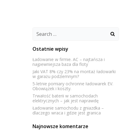
P
EKSPERTYZY
PROJEKTY
KONTAKT
Search
for:
Ostatnie wpisy
Ładowanie w firmie. AC – najtańsza i
najpewniejsza baza dla floty
Jaki VAT 8% czy 23% na montaż ładowarki
w garażu podziemnym?
5-letnie pomiary ochronne ładowarek EV.
Obowiązek i koszty.
Trwałość baterii w samochodach
elektrycznych – jak jest naprawdę
Ładowanie samochodu z gniazdka –
dlaczego wraca i gdzie jest granica
Najnowsze komentarze