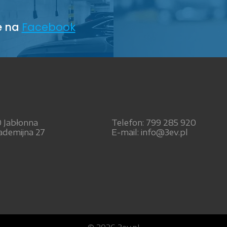
e na
Facebook
0 Jabłonna
Telefon: 799 285 920
ademijna 27
E-mail: info@3ev.pl
© 2026 3ev.pl