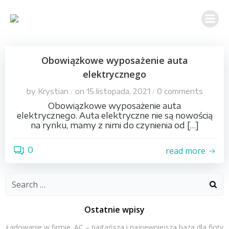
Skip
to
content
Obowiązkowe wyposażenie auta
elektrycznego
by
Krystian
on
15 listopada, 2021
0
comments
/
/
Obowiązkowe wyposażenie auta
elektrycznego. Auta elektryczne nie są nowością
na rynku, mamy z nimi do czynienia od […]
0
read more
Search
for:
Ostatnie wpisy
Ładowanie w firmie. AC – najtańsza i najpewniejsza baza dla floty