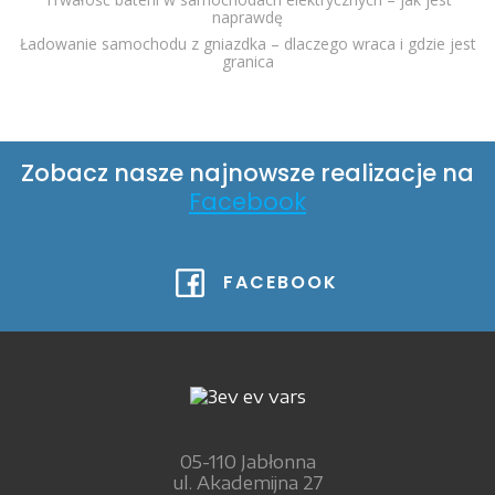
naprawdę
Ładowanie samochodu z gniazdka – dlaczego wraca i gdzie jest
granica
Zobacz nasze najnowsze realizacje na
Facebook
FACEBOOK
05-110 Jabłonna
ul. Akademijna 27