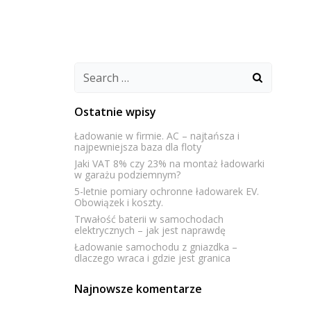
P
EKSPERTYZY
PROJEKTY
KONTAKT
Search
for:
Ostatnie wpisy
Ładowanie w firmie. AC – najtańsza i
najpewniejsza baza dla floty
Jaki VAT 8% czy 23% na montaż ładowarki
w garażu podziemnym?
5-letnie pomiary ochronne ładowarek EV.
Obowiązek i koszty.
Trwałość baterii w samochodach
elektrycznych – jak jest naprawdę
Ładowanie samochodu z gniazdka –
dlaczego wraca i gdzie jest granica
Najnowsze komentarze