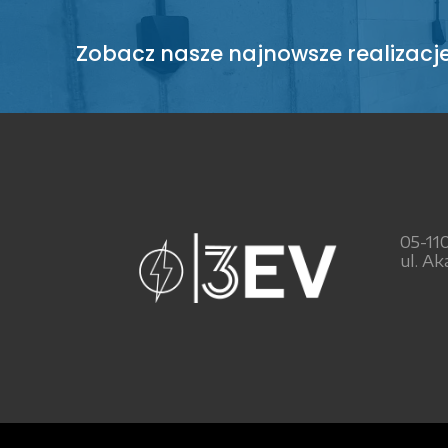
Zobacz nasze najnowsze realizacj
05-11
ul. Ak