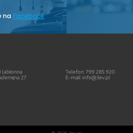
e na
Facebook
0 Jabłonna
Telefon: 799 285 920
ademijna 27
E-mail: info@3ev.pl
© 2026 3ev.pl