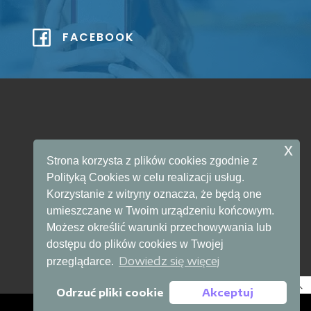
FACEBOOK
x
Strona korzysta z plików cookies zgodnie z
SKLEP
Polityką Cookies w celu realizacji usług.
Korzystanie z witryny oznacza, że będą one
umieszczane w Twoim urządzeniu końcowym.
Możesz określić warunki przechowywania lub
dostępu do plików cookies w Twojej
Dowiedz się więcej
przeglądarce.
Odrzuć pliki cookie
Akceptuj