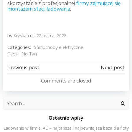
skorzystanie z profesjonalnej
firmy zajmującej się
montażem stacji ładowania
.
Krystian
22 marca, 2022
by
on
Categories:
Samochody elektryczne
Tags:
No Tag
Nawigacja
Nawigacja
Previous post
Next post
wpisu
wpisu
Comments are closed
Search
for:
Ostatnie wpisy
Ładowanie w firmie. AC – najtańsza i najpewniejsza baza dla floty