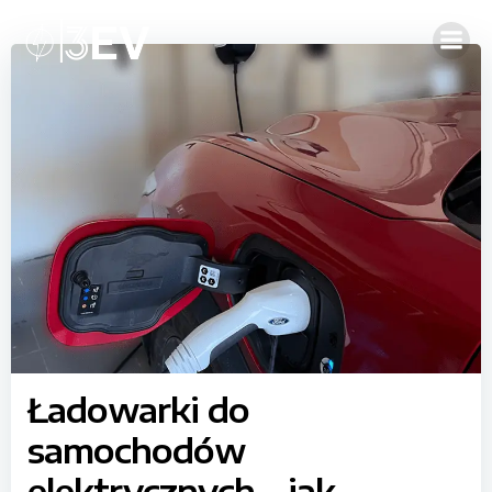
Skip
to
content
Ładowarki do
samochodów
elektrycznych – jak