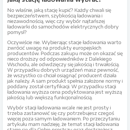
No właśnie, jaką stację kupić? Każdy chwali się
bezpieczeństwem, szybkością ładowania i
niezawodnością, więc czy wybór najtańszej
ładowarki do samochodów elektrycznych dobry
pomysł?
Oczywiście nie. Wybierając stacje ładowania warto
zwrócić uwagę na produkty europejskich
producentów. Podczas zakupu może on okazać się
nieco droższy od odpowiedników z Dalekiego
Wschodu, ale odwdzięczy się jakością i trwałością.
W przypadku dobrych urządzeń masz pewność,
że wszystko co chciał osiągnąć producent działa
jak należy. A sam produkt spełnia założone normy i
poddany został certyfikacji. W przypadku stacji
ładowania wyższa cena podyktowana jest wyższą
jakością lub większą funkcjonalnością.
Wybór stacji ładowania wcale nie jest prosty i
trzeba zastanowić się czy potrzebujesz czegoś
więcej poza samym ładowaniem. Po przeczytaniu
artykułu mam nadzieję, że temat stacji ładowania
stanie się dla Ciebie prostszy oraz dostrzeżesz