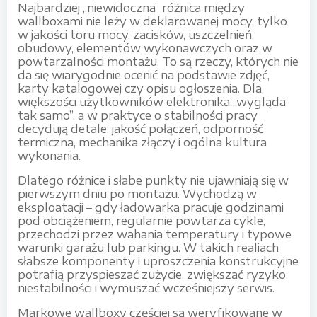
Najbardziej „niewidoczna” różnica między
wallboxami nie leży w deklarowanej mocy, tylko
w jakości toru mocy, zacisków, uszczelnień,
obudowy, elementów wykonawczych oraz w
powtarzalności montażu. To są rzeczy, których nie
da się wiarygodnie ocenić na podstawie zdjęć,
karty katalogowej czy opisu ogłoszenia. Dla
większości użytkowników elektronika „wygląda
tak samo”, a w praktyce o stabilności pracy
decydują detale: jakość połączeń, odporność
termiczna, mechanika złączy i ogólna kultura
wykonania.
Dlatego różnice i słabe punkty nie ujawniają się w
pierwszym dniu po montażu. Wychodzą w
eksploatacji – gdy ładowarka pracuje godzinami
pod obciążeniem, regularnie powtarza cykle,
przechodzi przez wahania temperatury i typowe
warunki garażu lub parkingu. W takich realiach
słabsze komponenty i uproszczenia konstrukcyjne
potrafią przyspieszać zużycie, zwiększać ryzyko
niestabilności i wymuszać wcześniejszy serwis.
Markowe wallboxy częściej są weryfikowane w