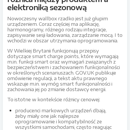
elektroniką sezonową
Nowoczesny wallbox rzadko jest już głupim
urządzeniem. Coraz częściej ma aplikację,
harmonogramy, różnego rodzaju integracje,
zapisywanie sesji ładowania, zarządzanie mocą. I to
wchodzi w obszar utrzymania oprogramowania.
W Wielkiej Brytanii funkcjonują przepisy
dotyczące smart charge points, które wymagają
m.in. funkcji smart oraz wymagań związanych z
bezpieczeństwem i zachowaniem funkcjonalności
w określonych scenariuszach. GOV.UK publikuje
omówienie regulacji, a tekst aktu prawnego
wskazuje m.in. wymóg smart funkcjonalności i
zachowania jej po zmianie dostawcy energii.
To istotne w kontekście różnicy cenowej:
producenci markowych urządzeń dbają,
żeby miały one jak najlepsze
oprogramowanie i kompatybilność ze
wszystkimi samochodami, często reagując