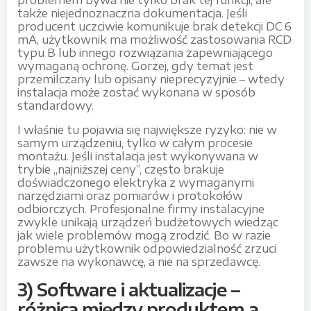
problemem bywa nie tylko brak tej funkcji, ale
także niejednoznaczna dokumentacja. Jeśli
producent uczciwie komunikuje brak detekcji DC 6
mA, użytkownik ma możliwość zastosowania RCD
typu B lub innego rozwiązania zapewniającego
wymaganą ochronę. Gorzej, gdy temat jest
przemilczany lub opisany nieprecyzyjnie – wtedy
instalacja może zostać wykonana w sposób
standardowy.
I właśnie tu pojawia się największe ryzyko: nie w
samym urządzeniu, tylko w całym procesie
montażu. Jeśli instalacja jest wykonywana w
trybie „najniższej ceny”, często brakuje
doświadczonego elektryka z wymaganymi
narzędziami oraz pomiarów i protokołów
odbiorczych. Profesjonalne firmy instalacyjne
zwykle unikają urządzeń budżetowych wiedząc
jak wiele problemów mogą zrodzić. Bo w razie
problemu użytkownik odpowiedzialność zrzuci
zawsze na wykonawcę, a nie na sprzedawcę.
3) Software i aktualizacje –
różnica między produktem a