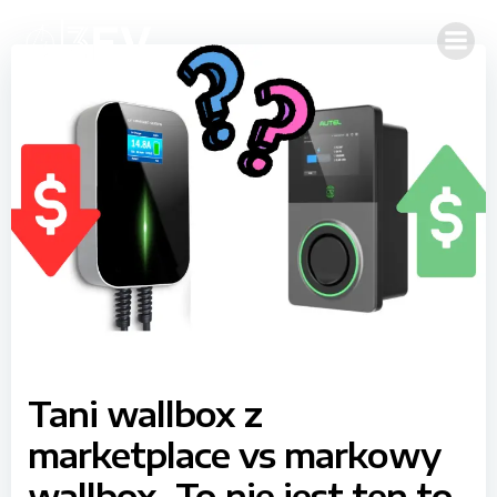
Skip
to
content
Tani wallbox z
marketplace vs markowy
wallbox. To nie jest ten to