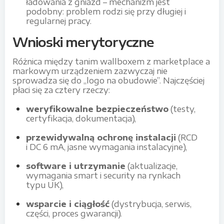
ładowania z gniazd – mechanizm jest
podobny: problem rodzi się przy długiej i
regularnej pracy.
Wnioski merytoryczne
Różnica między tanim wallboxem z marketplace a
markowym urządzeniem zazwyczaj nie
sprowadza się do „logo na obudowie”. Najczęściej
płaci się za cztery rzeczy:
weryfikowalne bezpieczeństwo
(testy,
certyfikacja, dokumentacja),
przewidywalną ochronę instalacji
(RCD
i DC 6 mA, jasne wymagania instalacyjne),
software i utrzymanie
(aktualizacje,
wymagania smart i security na rynkach
typu UK),
wsparcie i ciągłość
(dystrybucja, serwis,
części, proces gwarancji).