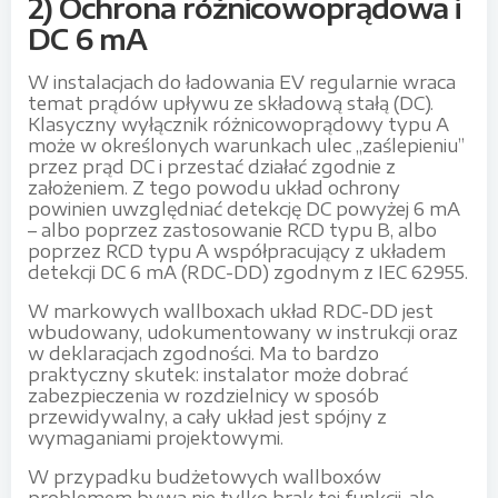
2) Ochrona różnicowoprądowa i
DC 6 mA
W instalacjach do ładowania EV regularnie wraca
temat prądów upływu ze składową stałą (DC).
Klasyczny wyłącznik różnicowoprądowy typu A
może w określonych warunkach ulec „zaślepieniu”
przez prąd DC i przestać działać zgodnie z
założeniem. Z tego powodu układ ochrony
powinien uwzględniać detekcję DC powyżej 6 mA
– albo poprzez zastosowanie RCD typu B, albo
poprzez RCD typu A współpracujący z układem
detekcji DC 6 mA (RDC-DD) zgodnym z IEC 62955.
W markowych wallboxach układ RDC-DD jest
wbudowany, udokumentowany w instrukcji oraz
w deklaracjach zgodności. Ma to bardzo
praktyczny skutek: instalator może dobrać
zabezpieczenia w rozdzielnicy w sposób
przewidywalny, a cały układ jest spójny z
wymaganiami projektowymi.
W przypadku budżetowych wallboxów