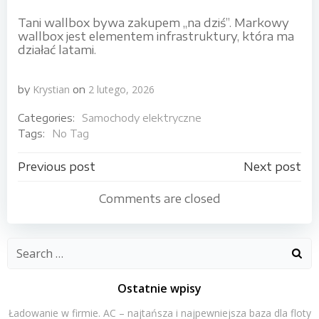
Tani wallbox bywa zakupem „na dziś”. Markowy
wallbox jest elementem infrastruktury, która ma
działać latami.
Krystian
2 lutego, 2026
by
on
Categories:
Samochody elektryczne
Tags:
No Tag
Nawigacja
Nawigacja
Previous post
Next post
wpisu
wpisu
Comments are closed
Search
for:
Ostatnie wpisy
Ładowanie w firmie. AC – najtańsza i najpewniejsza baza dla floty