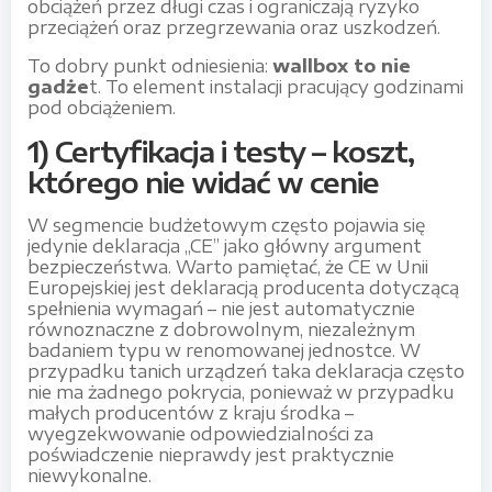
obciążeń przez długi czas i ograniczają ryzyko
przeciążeń oraz przegrzewania oraz uszkodzeń.
To dobry punkt odniesienia:
wallbox to nie
gadże
t. To element instalacji pracujący godzinami
pod obciążeniem.
1) Certyfikacja i testy – koszt,
którego nie widać w cenie
W segmencie budżetowym często pojawia się
jedynie deklaracja „CE” jako główny argument
bezpieczeństwa. Warto pamiętać, że CE w Unii
Europejskiej jest deklaracją producenta dotyczącą
spełnienia wymagań – nie jest automatycznie
równoznaczne z dobrowolnym, niezależnym
badaniem typu w renomowanej jednostce. W
przypadku tanich urządzeń taka deklaracja często
nie ma żadnego pokrycia, ponieważ w przypadku
małych producentów z kraju środka –
wyegzekwowanie odpowiedzialności za
poświadczenie nieprawdy jest praktycznie
niewykonalne.