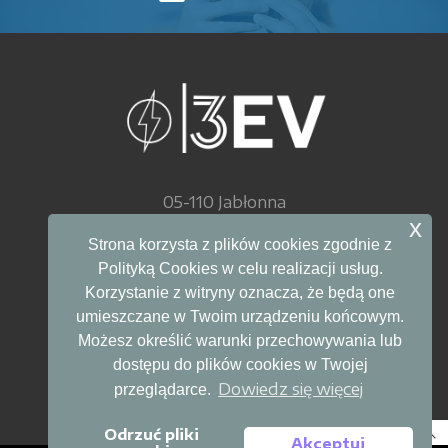
05-110 Jabłonna
ul. Akademijna 27
x
Strona korzysta z plików cookies zgodnie z
Polityką Cookies w celu realizacji usług.
Telefon: 799 285 920
Korzystanie z witryny oznacza, że będą one
E-mail: info@3ev.pl
umieszczane w Twoim urządzeniu końcowym.
Możesz określić warunki przechowywania lub
dostępu do plików cookies w Twojej
SKLEP
Dowiedz się więcej
przeglądarce.
Odrzuć pliki
Akceptuj